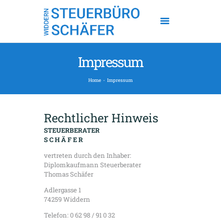
HOME
PHILOSOPHIE
LEISTUNGEN
Impressum
KONTAKT
LINKS
Home
Impressum
TEL.: 06298/91032
Rechtlicher Hinweis
STEUERBERATER
S C H Ä F E R
vertreten durch den Inhaber:
Diplomkaufmann Steuerberater
Thomas Schäfer
Adlergasse 1
74259 Widdern
Telefon: 0 62 98 / 91 0 32